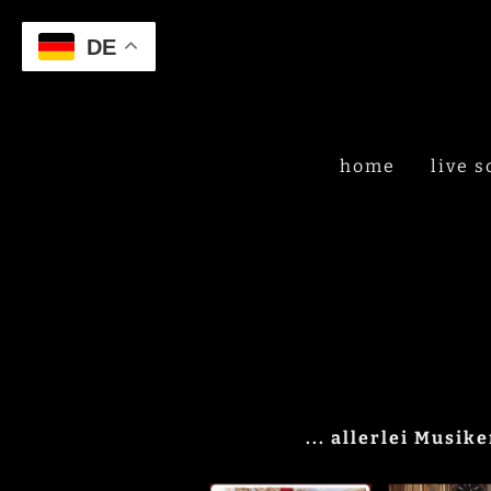
DE
home
live 
... allerlei Musik